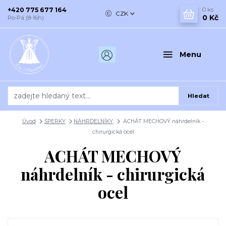
+420 775 677 164
0
ks
CZK
0 Kč
Po-Pá (8-16h)
Menu
Hledat
Úvod
ŠPERKY
NÁHRDELNÍKY
ACHÁT MECHOVÝ náhrdelník -
chirurgická ocel
ACHÁT MECHOVÝ
náhrdelník - chirurgická
ocel