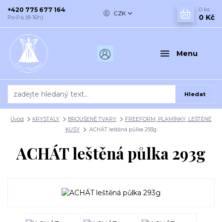
+420 775 677 164
0
ks
CZK
0 Kč
Po-Pá (8-16h)
Menu
Hledat
Úvod
KRYSTALY
BROUŠENÉ TVARY
FREEFORM, PLAMÍNKY, LEŠTĚNÉ
KUSY
ACHÁT leštěná půlka 293g
ACHÁT leštěná půlka 293g