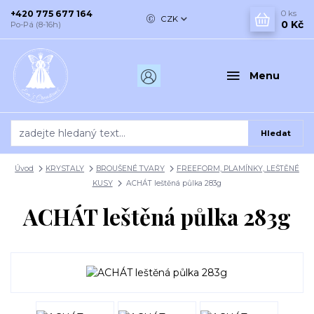
+420 775 677 164
0
ks
CZK
0 Kč
Po-Pá (8-16h)
Menu
Hledat
Úvod
KRYSTALY
BROUŠENÉ TVARY
FREEFORM, PLAMÍNKY, LEŠTĚNÉ
KUSY
ACHÁT leštěná půlka 283g
ACHÁT leštěná půlka 283g