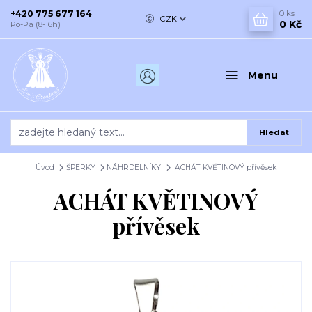
+420 775 677 164
0
ks
CZK
0 Kč
Po-Pá (8-16h)
Menu
Hledat
Úvod
ŠPERKY
NÁHRDELNÍKY
ACHÁT KVĚTINOVÝ přívěsek
ACHÁT KVĚTINOVÝ
přívěsek