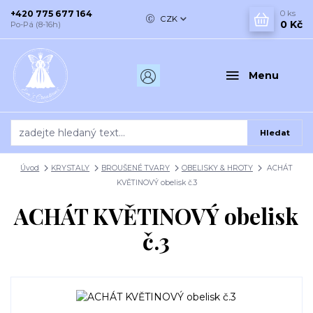
+420 775 677 164
0
ks
CZK
0 Kč
Po-Pá (8-16h)
Menu
Hledat
Úvod
KRYSTALY
BROUŠENÉ TVARY
OBELISKY & HROTY
ACHÁT
KVĚTINOVÝ obelisk č.3
ACHÁT KVĚTINOVÝ obelisk
č.3