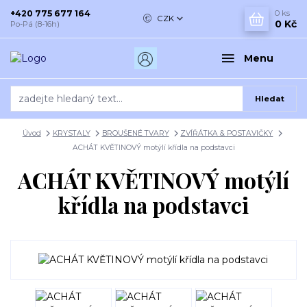
+420 775 677 164
0
ks
CZK
0 Kč
Po-Pá (8-16h)
Menu
Hledat
Úvod
KRYSTALY
BROUŠENÉ TVARY
ZVÍŘÁTKA & POSTAVIČKY
ACHÁT KVĚTINOVÝ motýlí křídla na podstavci
ACHÁT KVĚTINOVÝ motýlí
křídla na podstavci