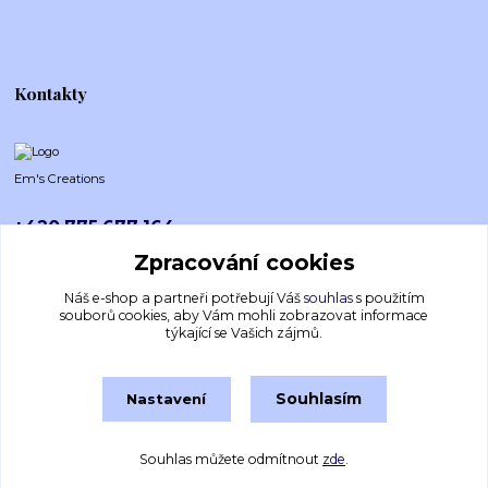
Kontakty
Em's Creations
+420 775 677 164
Po-Pá (8-16h)
Zpracování cookies
emscreations.cz@gmail.com
Náš e-shop a partneři potřebují Váš
souhlas
s použitím
souborů cookies, aby Vám mohli zobrazovat informace
týkající se Vašich zájmů.
Souhlasím
Nastavení
Souhlas můžete odmítnout
zde
.
Vytvořeno na
Eshop-rychle.cz