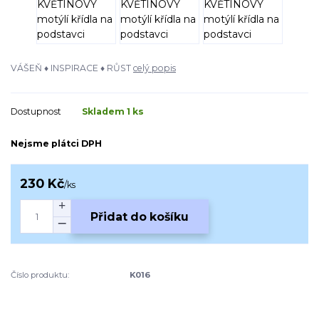
VÁŠEŇ ♦ INSPIRACE ♦ RŮST
celý popis
Dostupnost
Skladem 1 ks
Nejsme plátci DPH
230 Kč
/
ks
Přidat do košíku
Číslo produktu:
K016