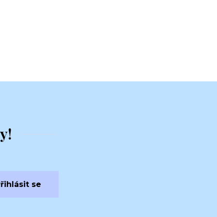
y!
řihlásit se