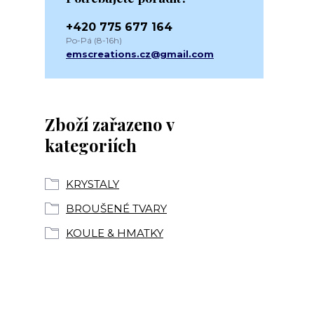
+420 775 677 164
Po-Pá (8-16h)
emscreations.cz@gmail.com
Zboží zařazeno v
kategoriích
KRYSTALY
BROUŠENÉ TVARY
KOULE & HMATKY