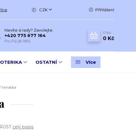
Více
CZK
Přihlášení
Nevíte si rady? Zavolejte.
0
ks
+420 775 677 164
0 Kč
Po-Pá (8-16h)
SOTERIKA
OSTATNÍ
Více
 hmatka
a
 RŮST
celý popis