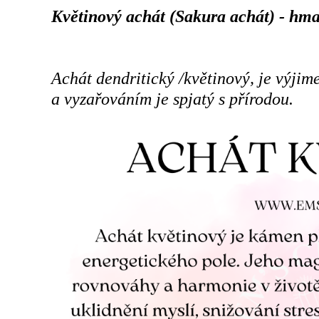
Květinový achát (Sakura achát) - hm
Achát dendritický /květinový, je výji
a vyzařováním je spjatý s přírodou.