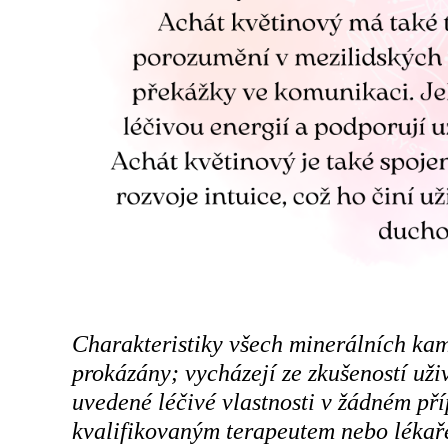
Charakteristiky všech minerálních ka
prokázány; vycházejí ze zkušeností už
uvedené léčivé vlastnosti v žádném př
kvalifikovaným terapeutem nebo lékaře