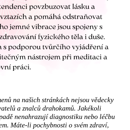
menů na našich stránkách nejsou vědecky
ivatelů a znalců drahokamů. Jakékoli
ípadě nenahrazují diagnostiku nebo léčbu
m. Máte-li pochybnosti o svém zdraví,