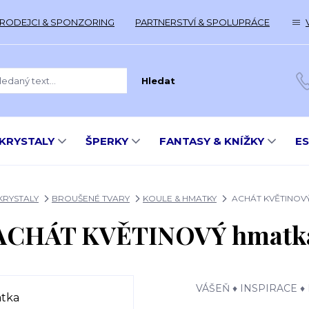
RODEJCI & SPONZORING
PARTNERSTVÍ & SPOLUPRÁCE
Hledat
KRYSTALY
ŠPERKY
FANTASY & KNÍŽKY
E
KRYSTALY
BROUŠENÉ TVARY
KOULE & HMATKY
ACHÁT KVĚTINOVÝ
ACHÁT KVĚTINOVÝ hmatk
VÁŠEŇ ♦ INSPIRACE ♦