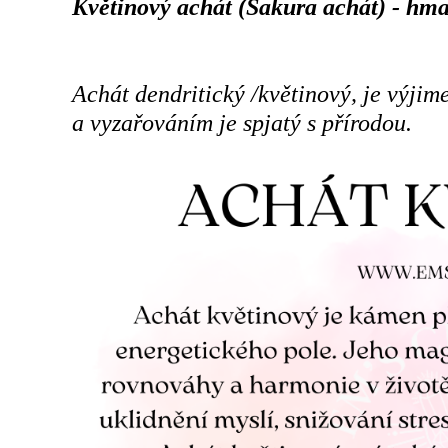
Květinový achát (Sakura achát) - hm
Achát dendritický /květinový, je výji
a vyzařováním je spjatý s přírodou.