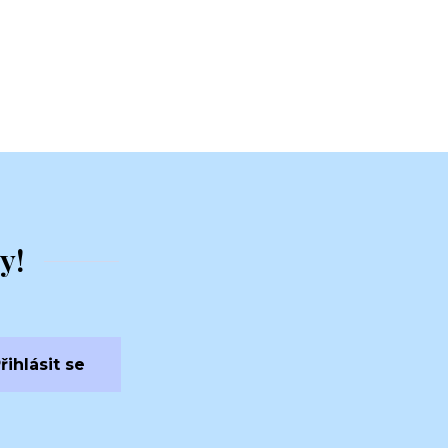
y!
řihlásit se