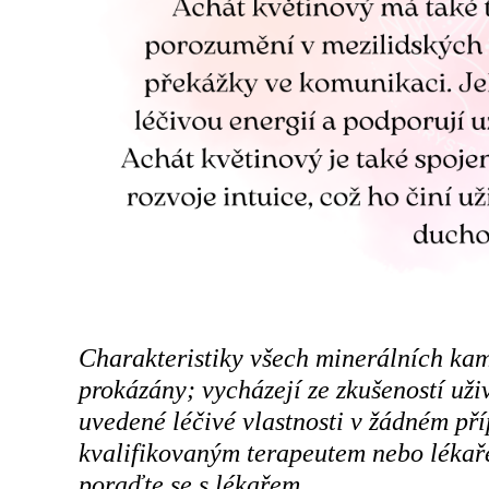
Charakteristiky všech minerálních ka
prokázány; vycházejí ze zkušeností už
uvedené léčivé vlastnosti v žádném př
kvalifikovaným terapeutem nebo lékaře
poraďte se s lékařem.