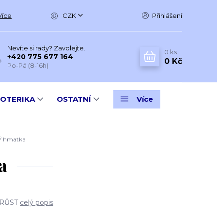
Více
CZK
Přihlášení
Nevíte si rady? Zavolejte.
0
ks
+420 775 677 164
0 Kč
Po-Pá (8-16h)
SOTERIKA
OSTATNÍ
Více
 hmatka
a
 RŮST
celý popis