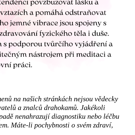
menů na našich stránkách nejsou vědecky
ivatelů a znalců drahokamů. Jakékoli
ípadě nenahrazují diagnostiku nebo léčbu
m. Máte-li pochybnosti o svém zdraví,