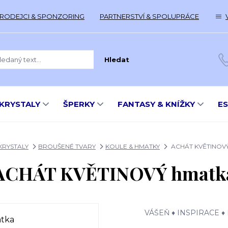
RODEJCI & SPONZORING
PARTNERSTVÍ & SPOLUPRÁCE
Hledat
KRYSTALY
ŠPERKY
FANTASY & KNÍŽKY
E
KRYSTALY
BROUŠENÉ TVARY
KOULE & HMATKY
ACHÁT KVĚTINOVÝ
ACHÁT KVĚTINOVÝ hmatk
VÁŠEŇ ♦ INSPIRACE ♦