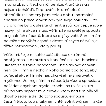
nikoho zbavit. Nechci ničí peníze. A určitě sakra
nejsem boháč :D. Popravdě… kromě plesů a
obchůdku s kameny jsem celou dobu i normálně
chodila do práce, abych pokryla svoje náklady. O to
víc pro mě bylo důležité chránit si svůj koncept a svoje
názvy. Tyhle akce miluju. Věřím, že na světě je spousta
originálních nápadů, které se dají vytvořit. Sama mám
pokaždé na výběr aspoň z deseti různých názvů a je
těžké rozhodování, který použiji.
Věřte mi, že je mi tahle celá situace extrémně
nepříjemná, ale musím si konečně nastavit hranice a
ukázat, že si tohle nenechám líbit a takové chování
není ok. Tímhle nechci nikoho odradit od toho, aby
pořádal akce! Tímhle nás chci všehny směřovat k
myšlence, že originálních nápadů je všude spousta, a
požádat, abychom mysleli trochu na to, že za tím
původním nápadem je člověk, který nad tím pěkně
dlouho seděl a dal do toho spoustu emocí a
času.
Někdo, kdo si taky jen chtěl splnit svůj sen. Takže