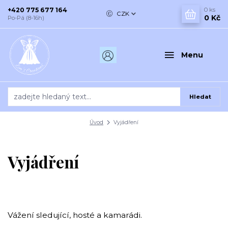
+420 775 677 164
0
ks
CZK
0 Kč
Po-Pá (8-16h)
Menu
Hledat
Úvod
Vyjádření
Vyjádření
Vážení sledující, hosté a kamarádi.