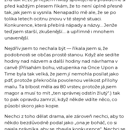
před každým plesem říkám, že to není úplně přesně
tak, jak jsem si vysnila. Nenapadlo mě ale, že se po
tolika letech ocitnu znovu v té stejné situaci.
Konkurence, která přebírá nápady a názvy… Jenže
teď jsem starší, zkušenější… a upřímně i mnohem
unavenější.
Nejdřív jsem to nechala být — říkala jsem si, že
podobnosti se občas prostě stanou. Když ale sedíte
hodiny nad názvem a další hodiny nad návrhama v
canvě (Přísahám bohu, vstupenka na Once Upon a
Time byla tak velká, že jsem jí nemohla posílat jako
pdf, protože překročila povolenou velikost přílohy
mailu. Ta blbost měla asi 80 vrstev, protože já jsem
magor a musí to mít „ten správnej odstín žlutý“.) tak
to pak opravdu zamrzí, když někde vidíte něco, co
působí skoro jako kopie.
Nechci z toho dělat drama, ale zároveň nechci, aby to
někdo bezdůvodně podal jako „ona je boháč, co si
najala právníka, aby se zbavila konkurence“. Nechci se