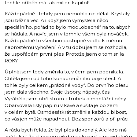
tenhle příběh má tak milion kapitol!
Káždopádně…Tehdy jsem nemohla nic dělat. Krystaly
jsou běžná věc. A i když jsem vymyslela něco
speciálního, pořád to bylo moc „obecné“ na to, abych
se hádala. A navíc jsem v tomhle všem byla nováček.
Každopádně to všechno postupně vedlo k mému
naprostému vyhoření. A v tu dobu jsem se rozhodla,
že uspořádám první ples. Protože jsem o tom snila
ROKY!
Úplně jsem tedy změnila to, v čem jsem podnikala.
Chtěla jsem od toho konkurenčního boje utéct. A
tohle byly celkem „prázdné vody“. Do prvního plesu
jsem dala všechno. Svoje úspory, nápady, čas.
Vyráběla jsem obří strom z trubek a montážní pěny.
Obarvovala listy papíru v kávě a sušila je po zemi
v celém bytě. Osmdesátkrát změnila každou blbost,
co vás jen může napadnout. Bez sponzorů a při práci.
A ráda bych řekla, že byl ples dokonalý. Ale kdo mě
zná tak ví, že já nejsem nikdy spokojená a pravidelně si