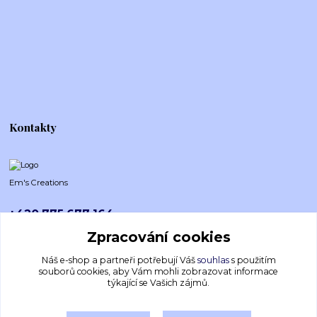
Kontakty
Em's Creations
+420 775 677 164
Po-Pá (8-16h)
Zpracování cookies
emscreations.cz@gmail.com
Náš e-shop a partneři potřebují Váš
souhlas
s použitím
souborů cookies, aby Vám mohli zobrazovat informace
týkající se Vašich zájmů.