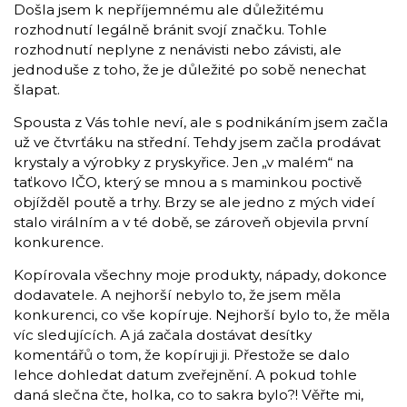
Došla jsem k nepříjemnému ale důležitému
rozhodnutí legálně bránit svojí značku. Tohle
rozhodnutí neplyne z nenávisti nebo závisti, ale
jednoduše z toho, že je důležité po sobě nenechat
šlapat.
Spousta z Vás tohle neví, ale s podnikáním jsem začla
už ve čtvrťáku na střední. Tehdy jsem začla prodávat
krystaly a výrobky z pryskyřice. Jen „v malém“ na
taťkovo IČO, který se mnou a s maminkou poctivě
objížděl poutě a trhy. Brzy se ale jedno z mých videí
stalo virálním a v té době, se zároveň objevila první
konkurence.
Kopírovala všechny moje produkty, nápady, dokonce
dodavatele. A nejhorší nebylo to, že jsem měla
konkurenci, co vše kopíruje. Nejhorší bylo to, že měla
víc sledujících. A já začala dostávat desítky
komentářů o tom, že kopíruji ji. Přestože se dalo
lehce dohledat datum zveřejnění. A pokud tohle
daná slečna čte, holka, co to sakra bylo?! Věřte mi,