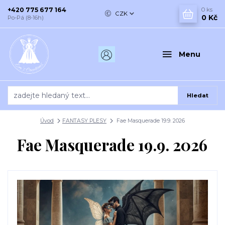
+420 775 677 164
0
ks
CZK
0 Kč
Po-Pá (8-16h)
Menu
Hledat
Úvod
FANTASY PLESY
Fae Masquerade 19.9. 2026
Fae Masquerade 19.9. 2026